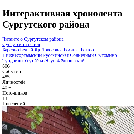
Интерактивная хронолента
Сургутского района
Читайте о Сургутском районе
Сургутский район
Барсово
Белый Яр
Локосово
Лямина
Лянтор
Нижнесортымский
Русскинская
Солнечный
Сытомино
Тундрино
Угут
Ульт-Ягун
Фёдоровский
606
Событий
485
Личностей
40
+
Источников
13
Поселений