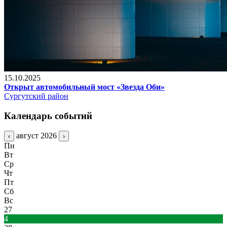
15.10.2025
Открыт автомобильный мост «Звезда Оби»
Сургутский район
Календарь событий
август 2026
‹
›
Пн
Вт
Ср
Чт
Пт
Сб
Вс
27
4