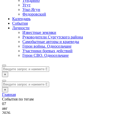
Тундрино
Угут
Ульт-Ягун
Федоровский
Календарь
События
Личности
Известные земляки
Руководители Сургутского района
Самобытные авторы и краеведы
Герои войны. Односельчане
Участники боевых действий
Герои СВО. Односельчане
×
×
Главная
События по тегам
07
авг
2026