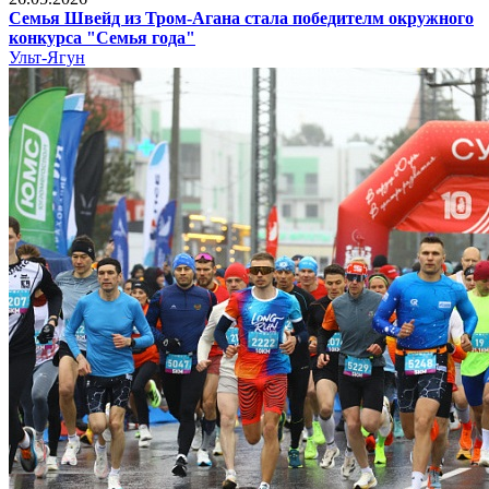
Семья Швейд из Тром-Агана стала победителм окружного
конкурса "Семья года"
Ульт-Ягун