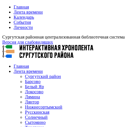
Главная
Лента времени
Календарь
События
Личности
Сургутская районная централизованная библиотечная система
Версия для слабовидящих
Главная
Лента времени
Сургутский район
Барсово
Белый Яр
Локосово
Лямина
Лянтор
Нижнесортымский
Русскинская
Солнечный
Сытомино