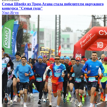
Семья Швейд из Тром-Агана стала победителм окружного
конкурса "Семья года"
Ульт-Ягун