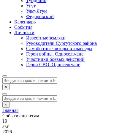
Тундрино
Угут
Ульт-Ягун
Федоровский
Календарь
События
Личности
Известные земляки
Руководители Сургутского района
Самобытные авторы и краеведы
Герои войны. Односельчане
Участники боевых действий
Герои СВО. Односельчане
×
×
Главная
События по тегам
10
авг
2026