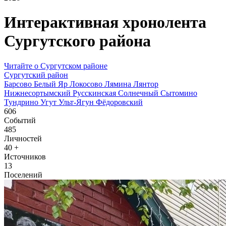
Интерактивная хронолента
Сургутского района
Читайте о Сургутском районе
Сургутский район
Барсово
Белый Яр
Локосово
Лямина
Лянтор
Нижнесортымский
Русскинская
Солнечный
Сытомино
Тундрино
Угут
Ульт-Ягун
Фёдоровский
606
Событий
485
Личностей
40
+
Источников
13
Поселений