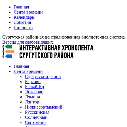
Главная
Лента времени
Календарь
События
Личности
Сургутская районная централизованная библиотечная система
Версия для слабовидящих
Главная
Лента времени
Сургутский район
Барсово
Белый Яр
Локосово
Лямина
Лянтор
Нижнесортымский
Русскинская
Солнечный
Сытомино