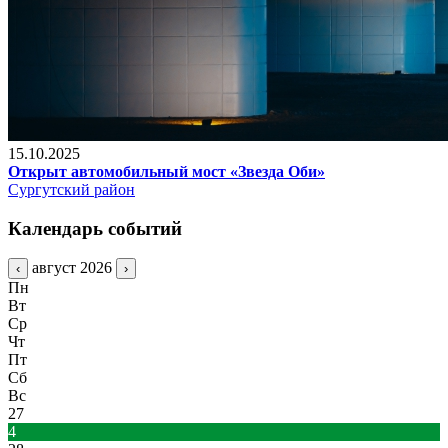
15.10.2025
Открыт автомобильный мост «Звезда Оби»
Сургутский район
Календарь событий
август 2026
‹
›
Пн
Вт
Ср
Чт
Пт
Сб
Вс
27
4