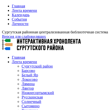
Главная
Лента времени
Календарь
События
Личности
Сургутская районная централизованная библиотечная система
Версия для слабовидящих
Главная
Лента времени
Сургутский район
Барсово
Белый Яр
Локосово
Лямина
Лянтор
Нижнесортымский
Русскинская
Солнечный
Сытомино