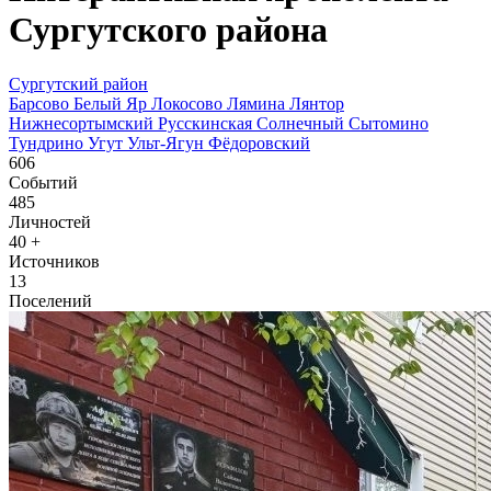
Сургутского района
Сургутский район
Барсово
Белый Яр
Локосово
Лямина
Лянтор
Нижнесортымский
Русскинская
Солнечный
Сытомино
Тундрино
Угут
Ульт-Ягун
Фёдоровский
606
Событий
485
Личностей
40
+
Источников
13
Поселений