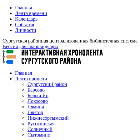
Главная
Лента времени
Календарь
События
Личности
Сургутская районная централизованная библиотечная система
Версия для слабовидящих
Главная
Лента времени
Сургутский район
Барсово
Белый Яр
Локосово
Лямина
Лянтор
Нижнесортымский
Русскинская
Солнечный
Сытомино