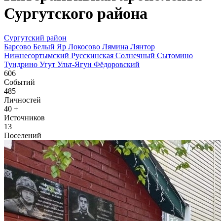
Сургутского района
Сургутский район
Барсово
Белый Яр
Локосово
Лямина
Лянтор
Нижнесортымский
Русскинская
Солнечный
Сытомино
Тундрино
Угут
Ульт-Ягун
Фёдоровский
606
Событий
485
Личностей
40
+
Источников
13
Поселений