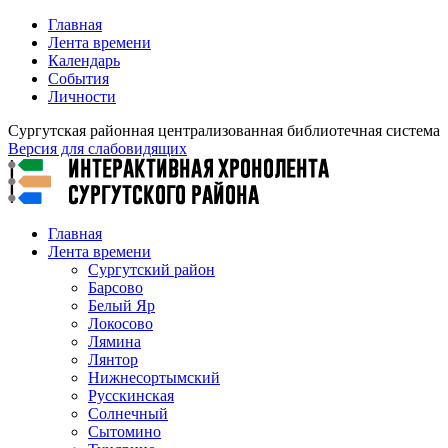
Главная
Лента времени
Календарь
События
Личности
Сургутская районная централизованная библиотечная система
Версия для слабовидящих
Главная
Лента времени
Сургутский район
Барсово
Белый Яр
Локосово
Лямина
Лянтор
Нижнесортымский
Русскинская
Солнечный
Сытомино