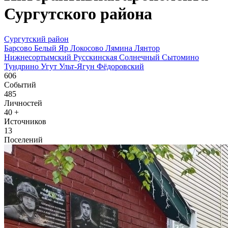
Сургутского района
Сургутский район
Барсово
Белый Яр
Локосово
Лямина
Лянтор
Нижнесортымский
Русскинская
Солнечный
Сытомино
Тундрино
Угут
Ульт-Ягун
Фёдоровский
606
Событий
485
Личностей
40
+
Источников
13
Поселений