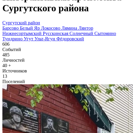
Сургутского района
Сургутский район
Барсово
Белый Яр
Локосово
Лямина
Лянтор
Нижнесортымский
Русскинская
Солнечный
Сытомино
Тундрино
Угут
Ульт-Ягун
Фёдоровский
606
Событий
485
Личностей
40
+
Источников
13
Поселений