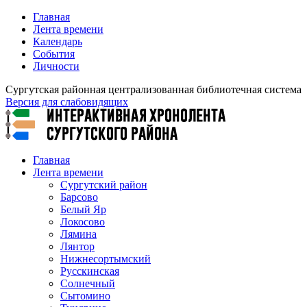
Главная
Лента времени
Календарь
События
Личности
Сургутская районная централизованная библиотечная система
Версия для слабовидящих
Главная
Лента времени
Сургутский район
Барсово
Белый Яр
Локосово
Лямина
Лянтор
Нижнесортымский
Русскинская
Солнечный
Сытомино