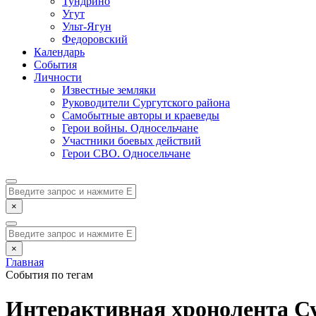
Тундрино
Угут
Ульт-Ягун
Федоровский
Календарь
События
Личности
Известные земляки
Руководители Сургутского района
Самобытные авторы и краеведы
Герои войны. Односельчане
Участники боевых действий
Герои СВО. Односельчане
×
×
Главная
События по тегам
Интерактивная хронолента Су