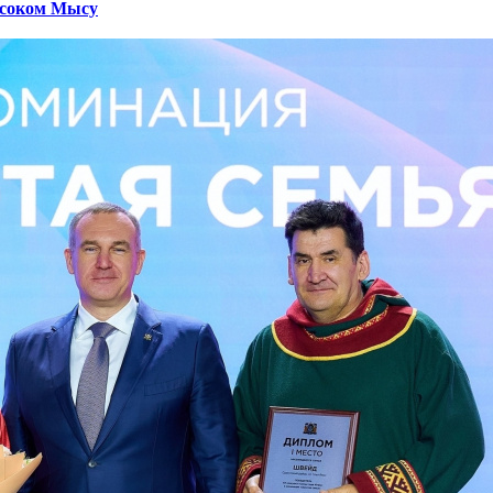
ысоком Мысу