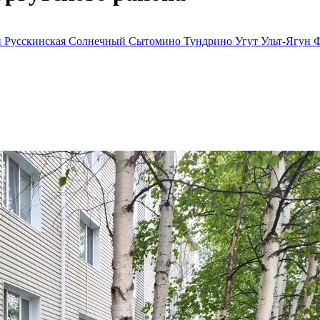
й
Русскинская
Солнечный
Сытомино
Тундрино
Угут
Ульт-Ягун
Ф