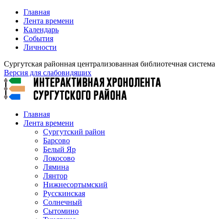
Главная
Лента времени
Календарь
События
Личности
Сургутская районная централизованная библиотечная система
Версия для слабовидящих
Главная
Лента времени
Сургутский район
Барсово
Белый Яр
Локосово
Лямина
Лянтор
Нижнесортымский
Русскинская
Солнечный
Сытомино