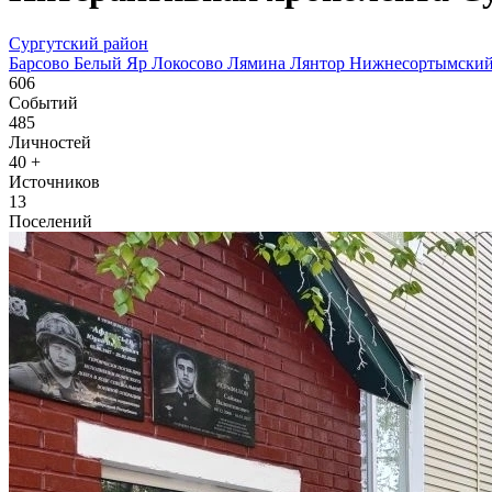
Сургутский район
Барсово
Белый Яр
Локосово
Лямина
Лянтор
Нижнесортымски
606
Событий
485
Личностей
40
+
Источников
13
Поселений