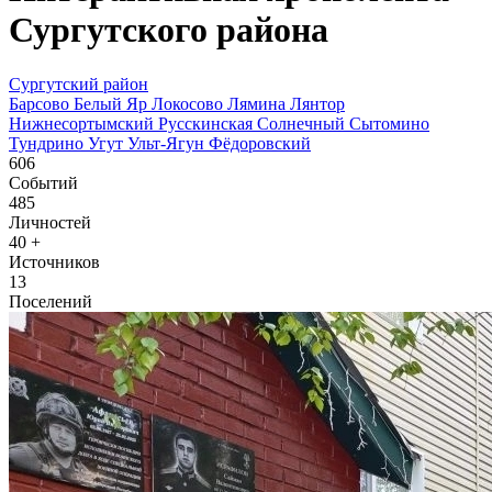
Сургутского района
Сургутский район
Барсово
Белый Яр
Локосово
Лямина
Лянтор
Нижнесортымский
Русскинская
Солнечный
Сытомино
Тундрино
Угут
Ульт-Ягун
Фёдоровский
606
Событий
485
Личностей
40
+
Источников
13
Поселений