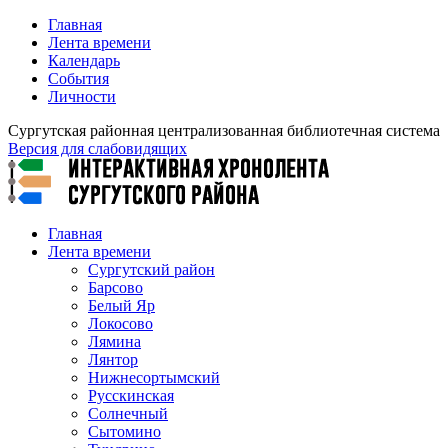
Главная
Лента времени
Календарь
События
Личности
Сургутская районная централизованная библиотечная система
Версия для слабовидящих
Главная
Лента времени
Сургутский район
Барсово
Белый Яр
Локосово
Лямина
Лянтор
Нижнесортымский
Русскинская
Солнечный
Сытомино