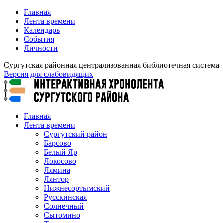
Главная
Лента времени
Календарь
События
Личности
Сургутская районная централизованная библиотечная система
Версия для слабовидящих
Главная
Лента времени
Сургутский район
Барсово
Белый Яр
Локосово
Лямина
Лянтор
Нижнесортымский
Русскинская
Солнечный
Сытомино