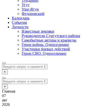
Тундрино
Угут
Ульт-Ягун
Федоровский
Календарь
События
Личности
Известные земляки
Руководители Сургутского района
Самобытные авторы и краеведы
Герои войны. Односельчане
Участники боевых действий
Герои СВО. Односельчане
×
×
Главная
07
авг
2026