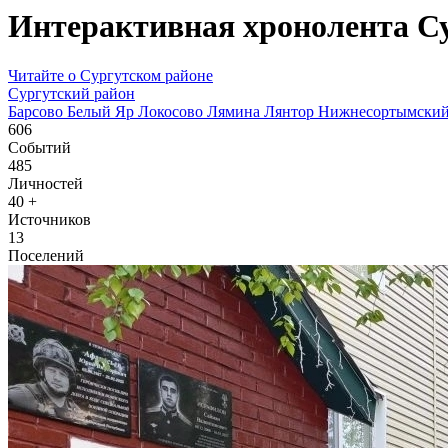
Интерактивная хронолента Су
Читайте о Сургутском районе
Сургутский район
Барсово
Белый Яр
Локосово
Лямина
Лянтор
Нижнесортымски
606
Событий
485
Личностей
40
+
Источников
13
Поселений