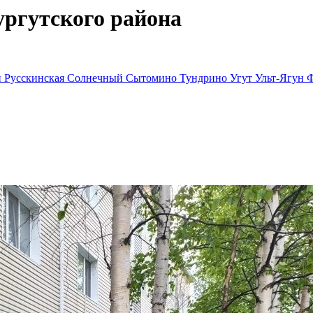
ргутского района
й
Русскинская
Солнечный
Сытомино
Тундрино
Угут
Ульт-Ягун
Ф